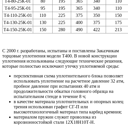
Т4-80-25К-01
80
195
365
340
110
Т4-95-25К-01
95
195
365
340
110
Т4-110-25К-01
110
225
375
350
150
Т4-130-25К-01
130
225
400
375
175
Т4-150-25К-01
150
280
490
422
213
С 2000 г. разработаны, испытаны и поставлены Заказчикам
торцовые уплотнения модели Т400. В новой конструкции
уплотнения использованы следующие технические решения,
которые полностью исключают утечку уплотняемой среды:
перспективная схема уплотнительного блока позволяет
использовать уплотнение на расчетное давление 32 атм,
пробное давление при испытаниях 40 атм и
продолжительности обкатки головного образца на
испытательном стенде в течение 8 ч;
в качестве материала уплотнительных и опорных колец
трения использован графит СГ-П или
высокотехнологичный материал типа карбид кремния;
материалом пружин служит проволока из
корозионностойкой стали 12Х18Н10Т-Н.