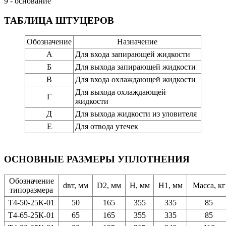
9 - основание
ТАБЛИЦА ШТУЦЕРОВ
Обозначение
Назначение
А
Для входа запирающей жидкости
Б
Для выхода запирающей жидкости
В
Для входа охлаждающей жидкости
Для выхода охлаждающей
Г
жидкости
Д
Для выхода жидкости из уловителя
Е
Для отвода утечек
ОСНОВНЫЕ РАЗМЕРЫ УПЛОТНЕНИЯ
Обозначение
dвт, мм
D2, мм
H, мм
H1, мм
Масса, кг
типоразмера
Т4-50-25К-01
50
165
355
335
85
Т4-65-25К-01
65
165
355
335
85