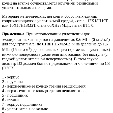
колец на втулке осуществляется круглыми резиновыми
уплотнительными кольцами.
Материал металлических деталей и сборочных единиц,
соприкасающихся с уплотняемой средой, - сталь 12Х18Н10Т
или 10Х17Н13М2Т, сталь 06ХН28МДТ, титан ВТ1-0.
Примечание
. При использовании уплотнений для
2
эмалированных аппаратов на давление до 0,6 МПа (6 кгс/см
)
для сред групп А/а (по СНиП 11-М2-62) и на давление до 1,6
2
МПа (16 кгс/см
), для остальных сред (кроме вышеуказанных)
нижнюю поверхность уловителя изготовляют без выступа (с
гладкой уплотнительной поверхностью). В этом случае
диаметр D3 должен быть с предельными отклонениями по С3
(D3C3)
1 - корпус
2 - пружина
3 - верхнее/нижнее кольцо трения вращающееся
4 - верхнее/нижнее кольцо трения неподвижное
5 - подшипник
6 - втулка
7 - корпус подшипника
8 - уплотнительное кольцо