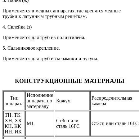
3. Пайка (ж)
Применяется в медных аппаратах, где крепятся медные
трубки к латунным трубным решеткам.
4. Склейка (з)
Применяется для труб из полиэтилена.
5. Сальниковое крепление.
Применяется для труб из керамики и чугуна.
КОНСТРУКЦИОННЫЕ МАТЕРИАЛЫ
Исполнение
Тип
Распределительная
аппарата по
Кожух
аппарата
камера
материалу
ТН, ТК
ХН, ХК
СтЗсп или
М1
СтЗсп или сталь 16ГС
КН, КК
сталь 16ГС
ИН, ИК