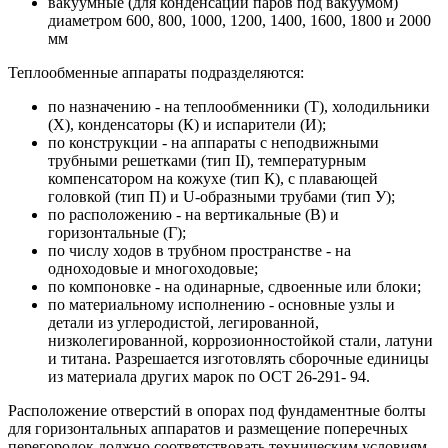
вакуумные (для конденсации паров под вакуумом)
диаметром 600, 800, 1000, 1200, 1400, 1600, 1800 и 2000
мм
Теплообменные аппараты подразделяются:
по назначению - на теплообменники (Т), холодильники
(X), конденсаторы (К) и испарители (И);
по конструкции - на аппараты с неподвижными
трубными решетками (тип II), температурным
компенсатором на кожухе (тип К), с плавающей
головкой (тип П) и U-образными трубами (тип У);
по расположению - на вертикальные (В) и
горизонтальные (Г);
по числу ходов в трубном пространстве - на
одноходовые и многоходовые;
по компоновке - на одинарные, сдвоенные или блоки;
по материальному исполнению - основные узлы и
детали из углеродистой, легированной,
низколегированной, коррозионностойкой стали, латуни
и титана. Разрешается изготовлять сборочные единицы
из материала других марок по ОСТ 26-291- 94.
Расположение отверстий в опорах под фундаментные болты
для горизонтальных аппаратов и размещение поперечных
перегородок должно соответствовать техническим условиям.