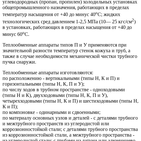
углеводородных (пропан, пропилен) холодильных установках
общепромышленного назначения, работающих в пределах
o
температур насыщения от +40 до минус 40
C; жидких
2
технологических сред давлением 1-2,5 МПа (10— 25 кгс/см
)
в установках, работающих в пределах насыщения от +40 до
o
минус 60
C.
Теплообменные аппараты типов П и У применяются при
значительной разности температур стенок кожуха и труб, а
также в случае необходимости механической чистки трубного
пучка снаружи.
Теплообменные аппараты изготовляются:
по расположению - вертикальными (типы Н, К и П) и
горизонтальными (типы Н, К, П и У);
по числу ходов в трубном пространстве - одноходовыми
(типы Н и К), двухходовыми (типы Н, К, П и У),
четырехходовыми (типы Н, К и П) и шестиходовыми (типы Н,
К и П);
по компоновке - одинарными и сдвоенными;
по материалу основных узлов и деталей - с деталями трубного
и межтрубного пространств из углеродистой или
коррозионностойкой стали; с деталями трубного пространства
из коррозионностойкой стали, а межтрубного пространства -
из углеродистой стали; с трубами из латуни или алюминиево-