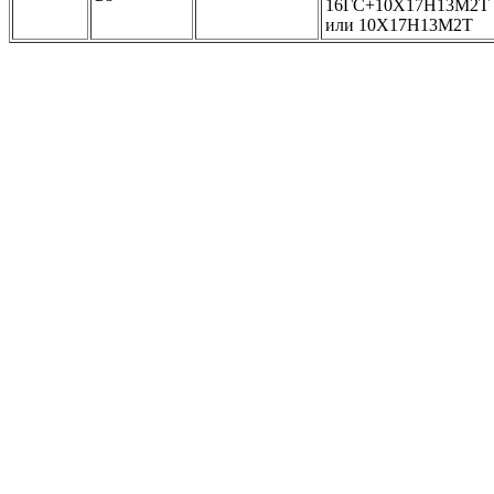
16ГС+10Х17Н13М2Т
или 10Х17Н13М2Т