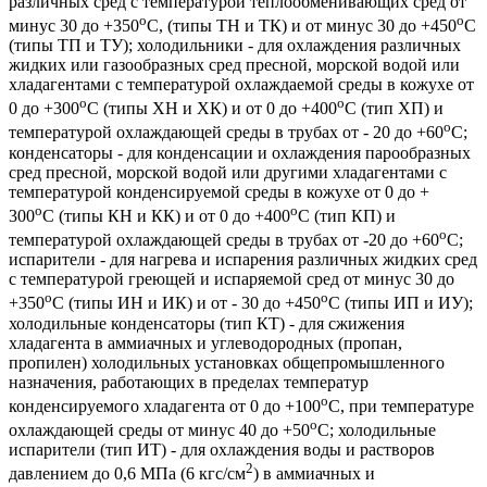
различных сред с температурой теплообменивающих сред от
o
o
минус 30 до +350
C, (типы ТН и ТК) и от минус 30 до +450
C
(типы ТП и ТУ); холодильники - для охлаждения различных
жидких или газообразных сред пресной, морской водой или
хладагентами с температурой охлаждаемой среды в кожухе от
o
o
0 до +300
C (типы ХН и ХК) и от 0 до +400
C (тип ХП) и
o
температурой охлаждающей среды в трубах от - 20 до +60
C;
конденсаторы - для конденсации и охлаждения парообразных
сред пресной, морской водой или другими хладагентами с
температурой конденсируемой среды в кожухе от 0 до +
o
o
300
C (типы КН и КК) и от 0 до +400
C (тип КП) и
o
температурой охлаждающей среды в трубах от -20 до +60
C;
испарители - для нагрева и испарения различных жидких сред
с температурой греющей и испаряемой сред от минус 30 до
o
o
+350
C (типы ИН и ИК) и от - 30 до +450
C (типы ИП и ИУ);
холодильные конденсаторы (тип КТ) - для сжижения
хладагента в аммиачных и углеводородных (пропан,
пропилен) холодильных установках общепромышленного
назначения, работающих в пределах температур
o
конденсируемого хладагента от 0 до +100
C, при температуре
o
охлаждающей среды от минус 40 до +50
C; холодильные
испарители (тип ИТ) - для охлаждения воды и растворов
2
давлением до 0,6 МПа (6 кгс/см
) в аммиачных и