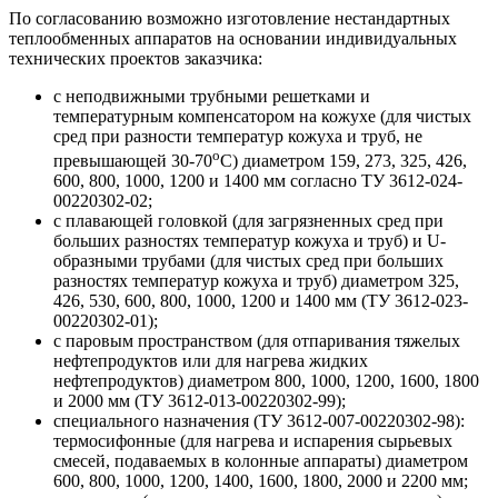
По согласованию возможно изготовление нестандартных
теплообменных аппаратов на основании индивидуальных
технических проектов заказчика:
с неподвижными трубными решетками и
температурным компенсатором на кожухе (для чистых
сред при разности температур кожуха и труб, не
o
превышающей 30-70
С) диаметром 159, 273, 325, 426,
600, 800, 1000, 1200 и 1400 мм согласно ТУ 3612-024-
00220302-02;
с плавающей головкой (для загрязненных сред при
больших разностях температур кожуха и труб) и U-
образными трубами (для чистых сред при больших
разностях температур кожуха и труб) диаметром 325,
426, 530, 600, 800, 1000, 1200 и 1400 мм (ТУ 3612-023-
00220302-01);
с паровым пространством (для отпаривания тяжелых
нефтепродуктов или для нагрева жидких
нефтепродуктов) диаметром 800, 1000, 1200, 1600, 1800
и 2000 мм (ТУ 3612-013-00220302-99);
специального назначения (ТУ 3612-007-00220302-98):
термосифонные (для нагрева и испарения сырьевых
смесей, подаваемых в колонные аппараты) диаметром
600, 800, 1000, 1200, 1400, 1600, 1800, 2000 и 2200 мм;