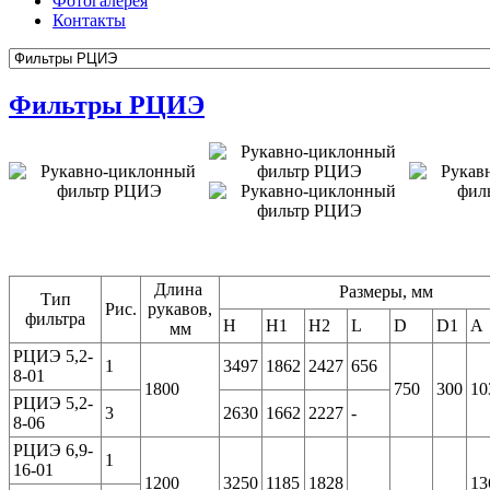
Фотогалерея
Контакты
Фильтры РЦИЭ
Длина
Размеры, мм
Тип
Рис.
рукавов,
фильтра
H
H1
H2
L
D
D1
A
мм
РЦИЭ 5,2-
1
3497
1862
2427
656
8-01
1800
750
300
10
РЦИЭ 5,2-
3
2630
1662
2227
-
8-06
РЦИЭ 6,9-
1
16-01
1200
3250
1185
1828
13