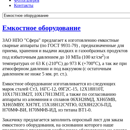
Фотогалерея
Контакты
Емкостное оборудование
ЗАО НПО "Сфера" предлагает к изготовлению емкостные
сварные аппараты (по ГОСТ 9931-79) , предназначенные для
приема, хранения и выдачи жидких и газообразных продуктов
2
под избыточным давлением до 10 МПа (100 кг/см
) и
o
o
температурах от 63 К (-210
С) до 973 К (+700
С), а так же при
атмосферном давлении и под вакуумом (с остаточным
давлением не ниже 5 мм. рт. ст.).
Емкостное оборудование изготавливается из следующих
марок сталей Ст3, 16ГС-12, 09Г2С-15, 12Х18Н10Т,
10Х17Н13М2Т, 10Х17Н13М3Т, а также по согласованию
аппараты из алюминия и сплавов 06ХН28МД, ХН65МВ,
ХН65МВУ, ХН78Т, 15Х18Н12СЧТЮ, 02Х8Н22С6-ПД,
Н70МФ-ВИ, Н70МФВ-ИД, из титана ВТ1-0.
Заказчику предлагается заполнить опросный лист для заказа
емкостного оборудования, на основании которого наше