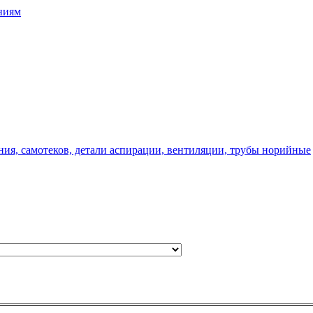
ниям
ния, самотеков, детали аспирации, вентиляции, трубы норийные