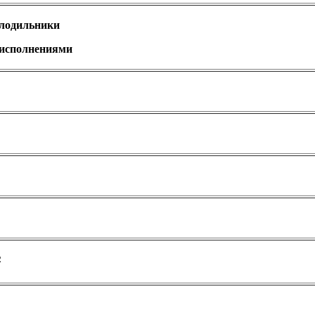
олодильники
 исполнениями
2