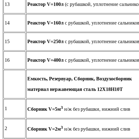
13
Реактор
V
=100л
(с рубашкой, уплотнение сальнико
14
Реактор
V
=160л
с рубашкой, уплотнение сальнико
15
Реактор
V
=250л
с рубашкой, уплотнение сальнико
16
Реактор
V
=400л
с рубашкой, уплотнение сальнико
Емкость, Резервуар, Сборник, Воздухосборник
материал нержавеющая сталь 12Х18Н10Т
3
1
Сборник
V
=5м
н/ж без рубашки, нижний слив
3
2
Сборник
V
=2м
н/ж без рубашки, нижний слив