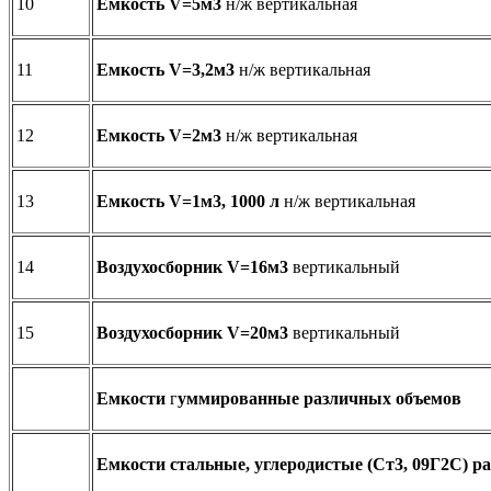
10
Емкость V=5м3
н/ж вертикальная
11
Емкость V=3,2м3
н/ж вертикальная
12
Емкость V=2м3
н/ж вертикальная
13
Емкость V=1м3, 1000 л
н/ж вертикальная
14
Воздухосборник V=16м3
вертикальный
15
Воздухосборник V=20м3
вертикальный
Емкости
г
уммированные различных объемов
Емкости
стальные, углеродистые (Ст3, 09Г2С) 