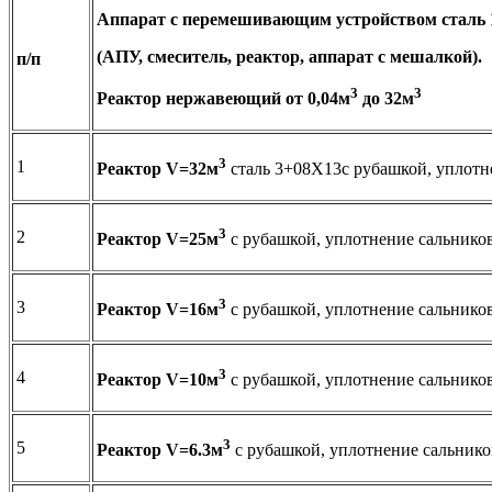
Аппарат с перемешивающим устройством сталь
(АПУ, смеситель, реактор, аппарат с мешалкой).
п/п
3
3
Р
еактор нержавеющий от 0,04м
до 32м
3
1
Реактор
V
=32м
сталь 3+08Х13с рубашкой, уплотн
3
2
Реактор
V
=25м
с рубашкой, уплотнение сальнико
3
3
Реактор
V
=16м
с рубашкой, уплотнение сальнико
3
4
Реактор
V
=10м
с рубашкой, уплотнение сальнико
3
5
Реактор
V
=6.3м
с рубашкой, уплотнение сальнико