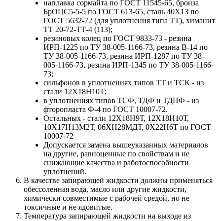
наплавка сормайта по ГОСТ 11545-65, бронза
БрОЦС5-5-5 по ГОСТ 613-65, сталь 40Х13 по
ГОСТ 5632-72 (для уплотнения типа ТТ), химанит
ТТ 20-72-ТТ-4 (113);
резиновых колец по ГОСТ 9833-73 - резина
ИРП-1225 по ТУ 38-005-1166-73, резина В-14 по
ТУ 38-005-1166-73, резина ИРП-1287 по ТУ 38-
005-1166-73, резина ИРП-1345 по ТУ 38-005-1166-
73;
сильфонов в уплотнениях типов ТТ и ТСК - из
стали 12Х18Н10Т;
в уплотнениях типов ТСФ, ТДФ и ТДПФ - из
фторопласта Ф-4 по ГОСТ 10007-72.
Остальных - стали 12Х18Н9Т, 12Х18Н10Т,
10Х17Н13М2Т, 06ХН28МДТ, 0Х22Н6Т по ГОСТ
10007-72
Допускается замена вышеуказанных материалов
на другие, равноценные по свойствам и не
снижающие качества и работоспособности
уплотнений.
В качестве запирающей жидкости должны применяться
обессоленная вода, масло или другие жидкости,
химически совместимые с рабочей средой, но не
токсичные и не ядовитые.
Температура запирающей жидкости на выходе из