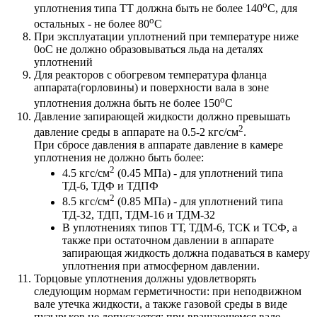
o
уплотнения типа ТТ должна быть не более 140
С, для
o
остальных - не более 80
С
При эксплуатации уплотнений при температуре ниже
0oС не должно образовываться льда на деталях
уплотнений
Для реакторов с обогревом температура фланца
аппарата(горловины) и поверхности вала в зоне
o
уплотнения должна быть не более 150
С
Давление запирающей жидкости должно превышать
2
давление среды в аппарате на 0.5-2 кгс/см
.
При сбросе давления в аппарате давление в камере
уплотнения не должно быть более:
2
4.5 кгс/см
(0.45 МПа) - для уплотнений типа
ТД-6, ТДФ и ТДПФ
2
8.5 кгс/см
(0.85 МПа) - для уплотнений типа
ТД-32, ТДП, ТДМ-16 и ТДМ-32
В уплотнениях типов ТТ, ТДМ-6, ТСК и ТСФ, а
также при остаточном давлении в аппарате
запирающая жидкость должна подаваться в камеру
уплотнения при атмосферном давлении.
Торцовые уплотнения должны удовлетворять
следующим нормам герметичности: при неподвижном
вале утечка жидкости, а также газовой среды в виде
пузырьков не допускается; при вращающемся вале