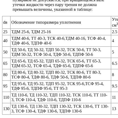
утечки жидкости через пару трения не должна
превышать величины, указанной в таблице:
Уте
dв
Обозначение типоразмера уплотнения
см
25
ТДМ 25-6, ТДМ 25-16
2.5
ТДМ 40-6, ТТ 40-3, ТСК 40-6,ТДМ 40-16, ТСФ 40-4,
40
4
ТДФ 40-6, ТДПФ 40-6
ТД 50-6, ТД 50-32, ТДП 50-32, ТСК 50-6, ТТ 50-3,
50
5
ТДМ 50-32, ТСФ 50-4, ТДФ 50-6, ТДПФ 50-6
ТД 65-6, ТД 65-32, ТДП 65-32, ТСК 65-6, ТТ 65-3,
65
6.5
ТДМ 65-32, ТСФ 65-4, ТДФ 65-6, ТДПФ 65-6
ТД 80-6, ТД 80-32, ТДП 80-32, ТСК 80-6, ТТ 80-3,
80
8
ТСФ 80-4, ТДФ 80-6, ТДФ 50-6, ТДПФ 80-6
ТД 95-6, ТД 95-32, ТДП 95-32, ТСК 95-6,ТСФ 95-4,
95
9.5
ТДФ 95-6, ТДПФ 95-6, ТТ 95-3
ТД 110-6, ТД 110-32, ТДП 110-32, ТСК 110-6, ТТ 110-
110
11
3, ТСФ 110-4, ТДФ 110-6, ТДПФ 110-6
ТД 130-6, ТД 130-32, ТДП 130-32, ТСК 130-6, ТТ 130-
130
13
3, ТСФ 130-4, ТДФ 130-6, ТДПФ 130-6