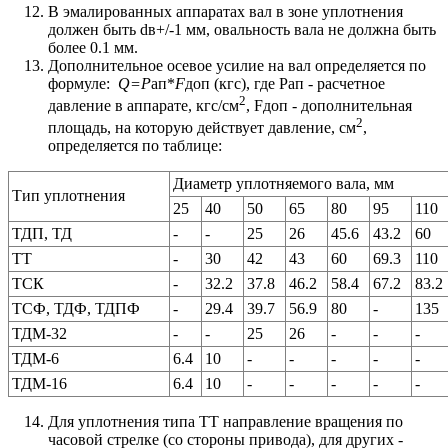
В эмалированных аппаратах вал в зоне уплотнения
должен быть dв+/-1 мм, овальность вала не должна быть
более 0.1 мм.
Дополнительное осевое усилие на вал определяется по
формуле:
Q=P
ап*
F
доп (кгс), где Pап - расчетное
2
давление в аппарате, кгс/см
, Fдоп - дополнительная
2
площадь, на которую действует давление, см
,
определяется по таблице:
Диаметр уплотняемого вала, мм
Тип уплотнения
25
40
50
65
80
95
110
ТДП, ТД
-
-
25
26
45.6
43.2
60
ТТ
-
30
42
43
60
69.3
110
ТСК
-
32.2
37.8
46.2
58.4
67.2
83.2
ТСФ, ТДФ, ТДПФ
-
29.4
39.7
56.9
80
-
135
ТДМ-32
-
-
25
26
-
-
-
ТДМ-6
6.4
10
-
-
-
-
-
ТДМ-16
6.4
10
-
-
-
-
-
Для уплотнения типа ТТ направление вращения по
часовой стрелке (со стороны привода), для других -